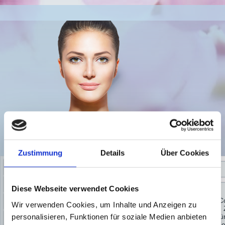
Zustimmung
Details
Über Cookies
STARTSEITE
PERMAMENT MAKE-UP
Diese Webseite verwendet Cookies
Diese Webseite verwendet Co
LONG-TIME-LINER ®
Wir verwenden Cookies, um Inhalte und Anzeigen zu
anbieten zu können und die 
personalisieren, Funktionen für soziale Medien anbieten
Website an unsere Partner fü
ENTFERNUNG VON
weiteren Daten zusammen, die 